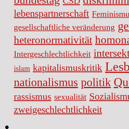
CSD
lebenspartnerschaft
Feminismu
ge
gesellschaftliche veränderung
homona
heteronormativität
intersekt
Intergeschlechtlichkeit
Lesb
kapitalismuskritik
islam
Qu
nationalismus
politik
Sozialism
rassismus
sexualität
zweigeschlechtlichkeit