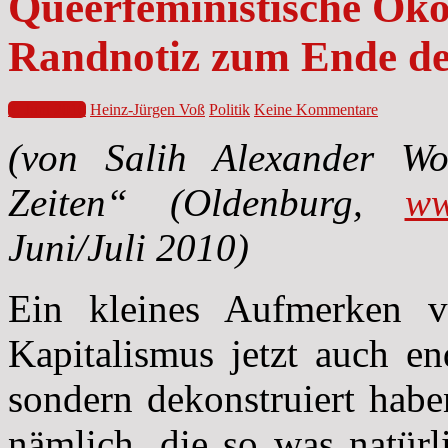
Queerfeministische Öko
Randnotiz zum Ende de
4. Juni 2010
Heinz-Jürgen Voß
Politik
Keine Kommentare
(von Salih Alexander Wolt
Zeiten“ (Oldenburg,
ww
Juni/Juli 2010)
Ein kleines Aufmerken v
Kapitalismus jetzt auch en
sondern dekonstruiert hab
nämlich, die so was natürl