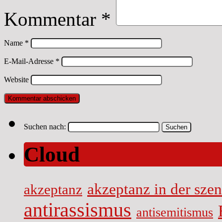
Kommentar
*
Name
*
E-Mail-Adresse
*
Website
Suchen nach:
Cloud
akzeptanz in der sze
akzeptanz
antirassismus
antisemitismus