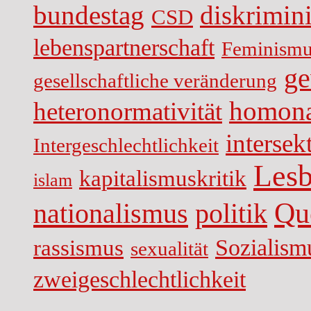
diskrimin
bundestag
CSD
lebenspartnerschaft
Feminismu
ge
gesellschaftliche veränderung
homona
heteronormativität
intersekt
Intergeschlechtlichkeit
Lesb
kapitalismuskritik
islam
Qu
nationalismus
politik
Sozialism
rassismus
sexualität
zweigeschlechtlichkeit