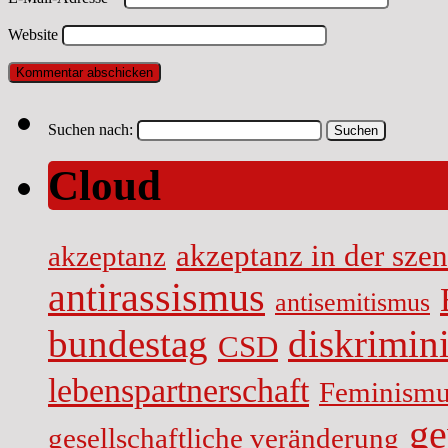
Website
Suchen nach:
Cloud
akzeptanz in der sze
akzeptanz
antirassismus
antisemitismus
diskrimin
bundestag
CSD
lebenspartnerschaft
Feminismu
ge
gesellschaftliche veränderung