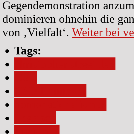
Gegendemonstration anzum
dominieren ohnehin die gan
von ‚Vielfalt‘.
Weiter bei ve
Tags:
christopher street day
CSD
CSD Hannover
homonationalismus
Lesbisch
rassismus