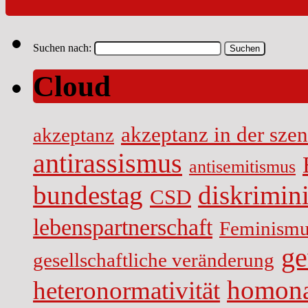
Suchen nach:
Cloud
akzeptanz in der sze
akzeptanz
antirassismus
antisemitismus
diskrimin
bundestag
CSD
lebenspartnerschaft
Feminismu
ge
gesellschaftliche veränderung
homona
heteronormativität