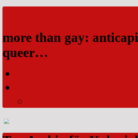
Schwule Seite
more than gay: anticapi
queer…
Kontakt
Impressum
Datenschutz