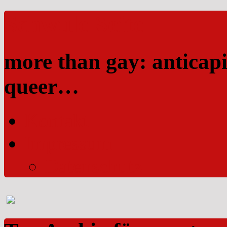
Schwule Seite
more than gay: anticapi
queer…
Kontakt
Impressum
Datenschutz