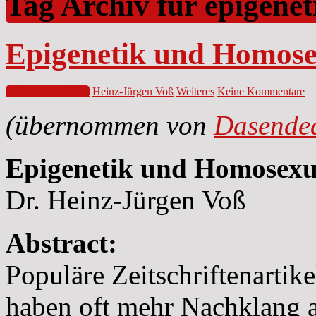
Tag Archiv für epigenet
Epigenetik und Homose
1. November 2013
Heinz-Jürgen Voß
Weiteres
Keine Kommentare
(übernommen von
Dasended
Epigenetik und Homosexua
Dr. Heinz-Jürgen Voß
Abstract:
Populäre Zeitschriftenartik
haben oft mehr Nachklang a