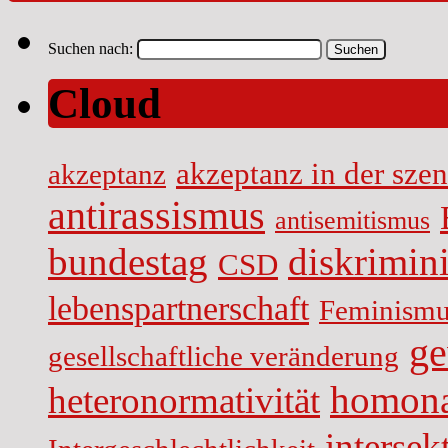
Suchen nach:
Cloud
akzeptanz in der sze
akzeptanz
antirassismus
antisemitismus
diskrimin
bundestag
CSD
lebenspartnerschaft
Feminismu
ge
gesellschaftliche veränderung
homona
heteronormativität
intersekt