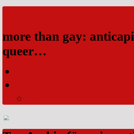
Schwule Seite
more than gay: anticapi
queer…
Kontakt
Impressum
Datenschutz