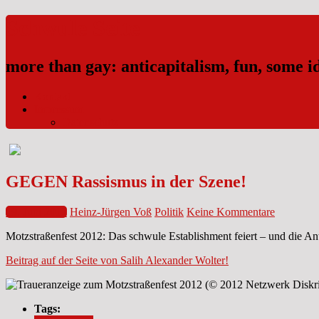
Schwule Seite
more than gay: anticapitalism, fun, some 
Kontakt
Impressum
Datenschutz
GEGEN Rassismus in der Szene!
19. Juni 2012
Heinz-Jürgen Voß
Politik
Keine Kommentare
Motzstraßenfest 2012: Das schwule Establishment feiert – und die Ant
Beitrag auf der Seite von Salih Alexander Wolter!
Tags: